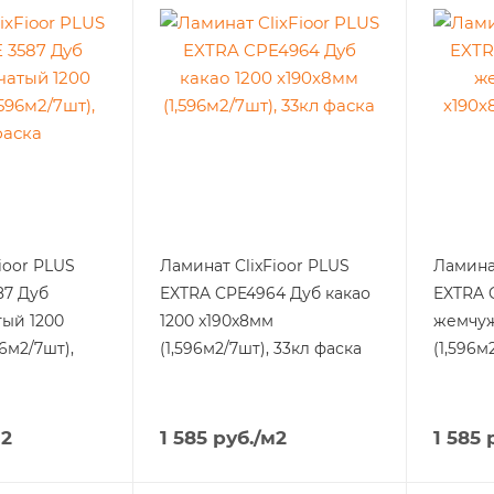
ioor PLUS
Ламинат ClixFioor PLUS
Ламинат
87 Дуб
EXTRA CPE4964 Дуб какао
EXTRA 
ый 1200
1200 x190x8мм
жемчуж
96м2/7шт),
(1,596м2/7шт), 33кл фаска
(1,596м
м2
1 585
руб.
/м2
1 585
р