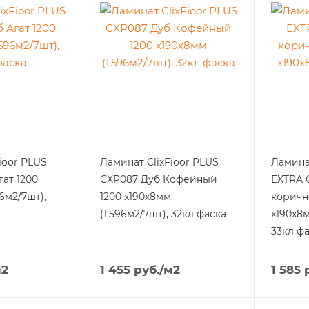
ioor PLUS
Ламинат ClixFioor PLUS
Ламинат
ат 1200
CXP087 Дуб Кофейный
EXTRA 
96м2/7шт),
1200 x190x8мм
коричн
(1,596м2/7шт), 32кл фаска
x190x8м
33кл ф
м2
1 455
руб.
/м2
1 585
р