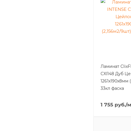
Ламинат ClixF
CXI148 Дуб Ц
1261x190x8мм (
33кл фаска
1 755
руб.
/