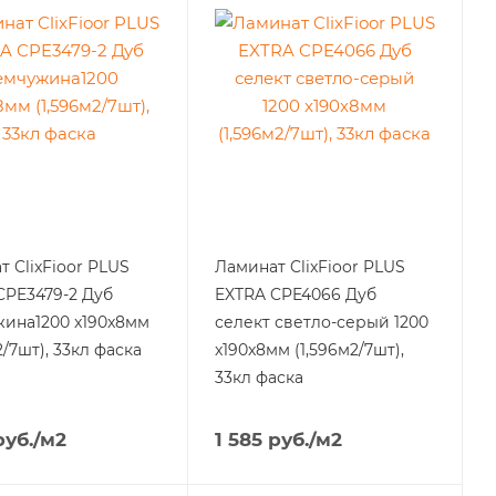
 ClixFioor PLUS
Ламинат ClixFioor PLUS
CPE3479-2 Дуб
EXTRA CPE4066 Дуб
ина1200 x190x8мм
селект светло-серый 1200
2/7шт), 33кл фаска
x190x8мм (1,596м2/7шт),
33кл фаска
уб.
/м2
1 585
руб.
/м2