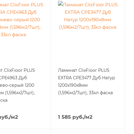
 ClixFioor PLUS
Ламинат ClixFioor PLUS
CPE4963 Дуб
EXTRA CPE3477 Дуб Натур
ево-серый 1200
1200x190x8мм
м (1,596м2/7шт),
(1,596м2/7шт), 33кл фаска
аска
уб.
/м2
1 585
руб.
/м2