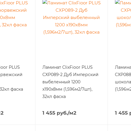
ioor PLUS
Ламинат ClixFioor PLUS
Ламинат
орвежский
CXP089-2 Дуб Имперский
CXP088
выбеленный 1200
шокола
 32кл фаска
x190x8мм (1,596м2/7шт),
(1,596м
32кл фаска
м2
1 455
руб.
/м2
1 455
р