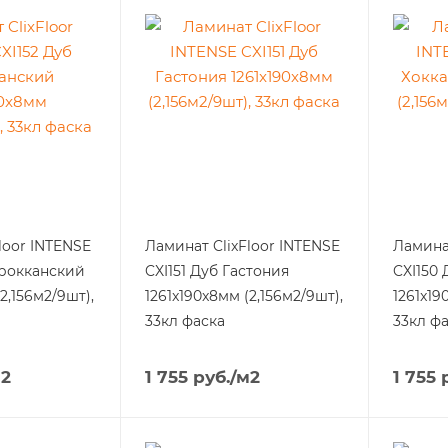
loor INTENSE
Ламинат ClixFloor INTENSE
Ламинат
арокканский
CXI151 Дуб Гастония
CXI150
2,156м2/9шт),
1261x190x8мм (2,156м2/9шт),
1261x19
33кл фаска
33кл ф
м2
1 755
руб.
/м2
1 755
р