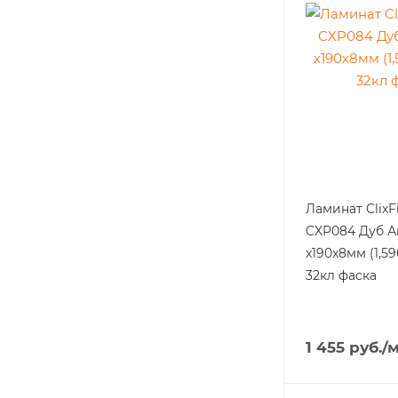
Ламинат ClixF
CXP084 Дуб Аг
x190x8мм (1,5
32кл фаска
1 455
руб.
/