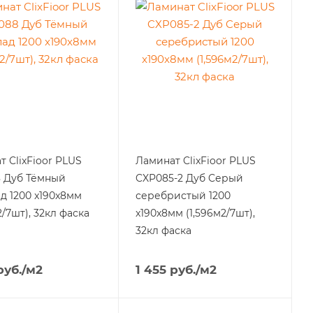
 ClixFioor PLUS
Ламинат ClixFioor PLUS
 Дуб Тёмный
CXP085-2 Дуб Cерый
д 1200 x190x8мм
серебристый 1200
2/7шт), 32кл фаска
x190x8мм (1,596м2/7шт),
32кл фаска
уб.
/м2
1 455
руб.
/м2