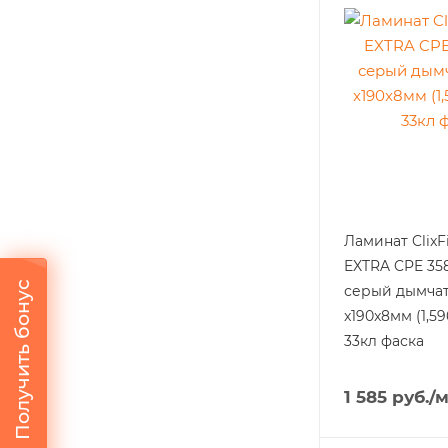
Ламинат ClixF
EXTRA CPE 35
Получить бонус
серый дымчат
x190x8мм (1,5
33кл фаска
1 585
руб.
/