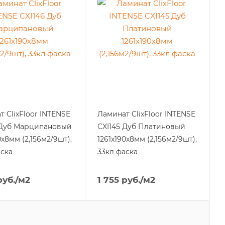
 ClixFloor INTENSE
Ламинат ClixFloor INTENSE
 Дуб Марципановый
CXI145 Дуб Платиновый
0x8мм (2,156м2/9шт),
1261x190x8мм (2,156м2/9шт),
аска
33кл фаска
уб.
/м2
1 755
руб.
/м2