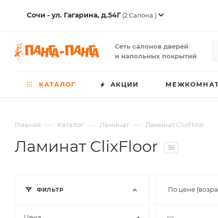
Сочи - ул. Гагарина, д.54Г
(2 Салона )
Сеть салонов дверей
и напольных покрытий
КАТАЛОГ
АКЦИИ
МЕЖКОМНАТ
—
—
—
Главная
Каталог
Ламинат
Ламинат ClixFloor
Ламинат ClixFloor
36
По цене (возр
ФИЛЬТР
Цена