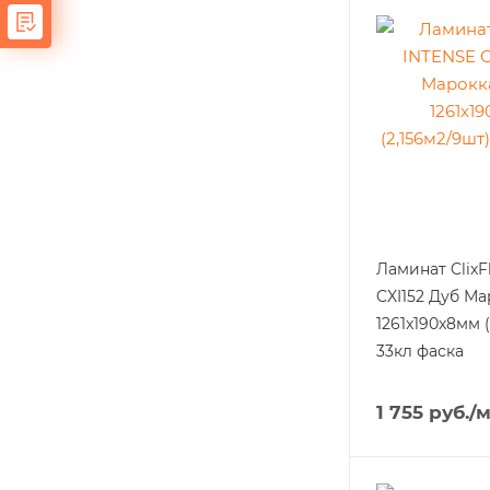
Ламинат ClixF
CXI152 Дуб М
1261x190x8мм (
33кл фаска
1 755
руб.
/