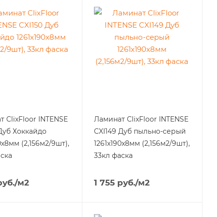
 ClixFloor INTENSE
Ламинат ClixFloor INTENSE
 Дуб Хоккайдо
CXI149 Дуб пыльно-серый
0x8мм (2,156м2/9шт),
1261x190x8мм (2,156м2/9шт),
аска
33кл фаска
уб.
/м2
1 755
руб.
/м2