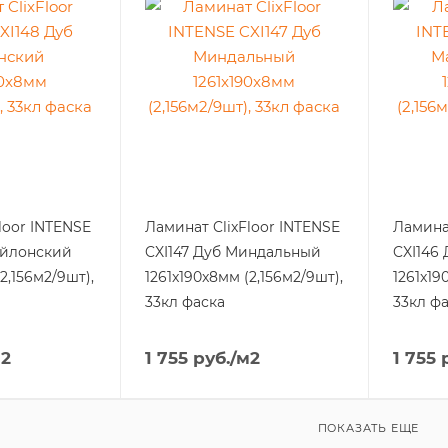
loor INTENSE
Ламинат ClixFloor INTENSE
Ламинат
ейлонский
CXI147 Дуб Миндальный
CXI146
2,156м2/9шт),
1261x190x8мм (2,156м2/9шт),
1261x19
33кл фаска
33кл ф
м2
1 755
руб.
/м2
1 755
р
ПОКАЗАТЬ ЕЩЕ