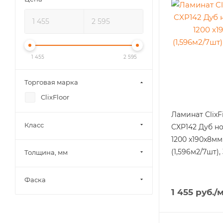
1 455
2 595
Торговая марка
ClixFloor
Ламинат ClixF
Класс
CXP142 Дуб н
1200 x190x8мм
(1,596м2/7шт),
Толщина, мм
Фаска
1 455
руб.
/