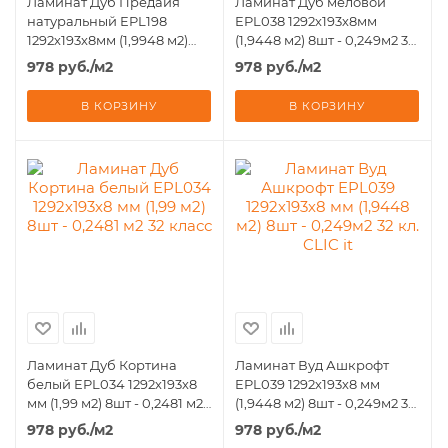
Ламинат Дуб Предайя
Ламинат Дуб меловой
натуральный EPL198
EPL038 1292х193х8мм
1292х193х8мм (1,9948 м2)
(1,9448 м2) 8шт - 0,249м2 32
8шт - 0,249м2 32 кл. CLIC it
кл. CLIC it
978
руб.
/м2
978
руб.
/м2
В КОРЗИНУ
В КОРЗИНУ
Ламинат Дуб Кортина
Ламинат Вуд Ашкрофт
белый EPL034 1292х193х8
EPL039 1292х193х8 мм
мм (1,99 м2) 8шт - 0,2481 м2
(1,9448 м2) 8шт - 0,249м2 32
32 класс
кл. CLIC it
978
руб.
/м2
978
руб.
/м2