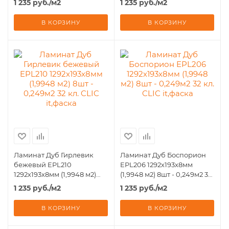
1 235
руб.
/м2
1 235
руб.
/м2
it,фаска
it,фаска
В КОРЗИНУ
В КОРЗИНУ
Ламинат Дуб Гирлевик
Ламинат Дуб Боспорион
бежевый EPL210
EPL206 1292х193х8мм
1292х193х8мм (1,9948 м2)
(1,9948 м2) 8шт - 0,249м2 32
8шт - 0,249м2 32 кл. CLIC
кл. CLIC it,фаска
1 235
руб.
/м2
1 235
руб.
/м2
it,фаска
В КОРЗИНУ
В КОРЗИНУ