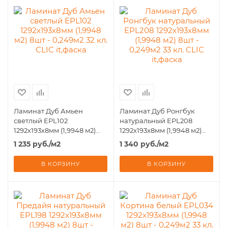
Ламинат Дуб Амьен
Ламинат Дуб Ронгбук
светлый EPL102
натуральный EPL208
1292х193х8мм (1,9948 м2)
1292х193х8мм (1,9948 м2)
8шт - 0,249м2 32 кл. CLIC
8шт - 0,249м2 33 кл. CLIC
1 235
руб.
/м2
1 340
руб.
/м2
it,фаска
it,фаска
В КОРЗИНУ
В КОРЗИНУ