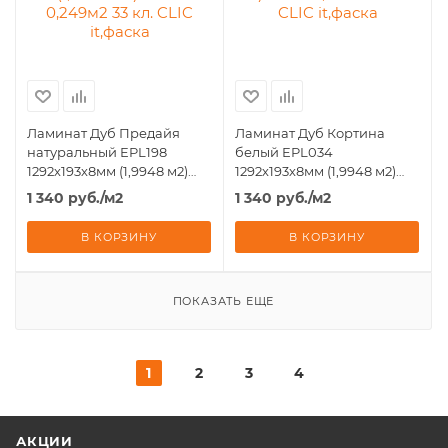
Ламинат Дуб Предайя
Ламинат Дуб Кортина
натуральный EPL198
белый EPL034
1292х193х8мм (1,9948 м2)
1292х193х8мм (1,9948 м2)
8шт - 0,249м2 33 кл. CLIC
8шт - 0,249м2 33 кл. CLIC
1 340
руб.
/м2
1 340
руб.
/м2
it,фаска
it,фаска
В КОРЗИНУ
В КОРЗИНУ
ПОКАЗАТЬ ЕЩЕ
1
2
3
4
АКЦИИ