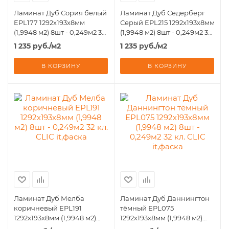
Ламинат Дуб Сория белый
Ламинат Дуб Седерберг
EPL177 1292х193х8мм
Серый EPL215 1292х193х8мм
(1,9948 м2) 8шт - 0,249м2 32
(1,9948 м2) 8шт - 0,249м2 32
кл. CLIC it,фаска
кл. CLIC it,фаска
1 235
руб.
/м2
1 235
руб.
/м2
В КОРЗИНУ
В КОРЗИНУ
Ламинат Дуб Мелба
Ламинат Дуб Даннингтон
коричневый EPL191
тёмный EPL075
1292х193х8мм (1,9948 м2)
1292х193х8мм (1,9948 м2)
8шт - 0,249м2 32 кл. CLIC
8шт - 0,249м2 32 кл. CLIC